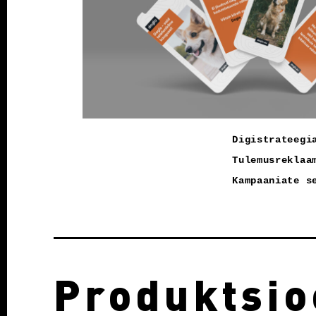
Digistrateegi
Tulemusreklaa
Kampaaniate s
Produktsio