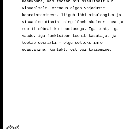
keskkonna, mis töötab nii sisuliselt kui
visuaalselt. Arendus algab vajaduste
kaardistamisest, liigub läbi sisuloogika ja
visuaalse disaini ning lõpeb skaleeritava ja
mobiilisõbraliku teostusega. Iga leht, iga
vaade, iga funktsioon teenib kasutajat ja
toetab eesmärki – olgu selleks info
edastamine, kontakt, ost või kaasamine.