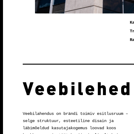
K
T
R
Veebilehed
Veebilahendus on brändi toimiv esitlusruum –
selge struktuur, esteetiline disain ja
läbimõeldud kasutajakogemus loovad koos