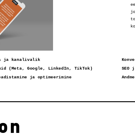
e
j
t
k
a ja kanalivalik
Konve
mid (Meta, Google, LinkedIn, TikTok)
SEO j
eadistamine ja optimeerimine
Andme
on