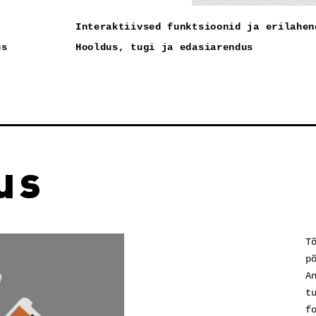
Interaktiivsed funktsioonid ja erilahen
us
Hooldus, tugi ja edasiarendus
us
T
p
A
t
f