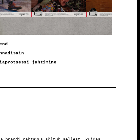
end
nnadisain
iaprotsessi juhtimine
ga brändi nähtavus sõltub sellest, kuidas