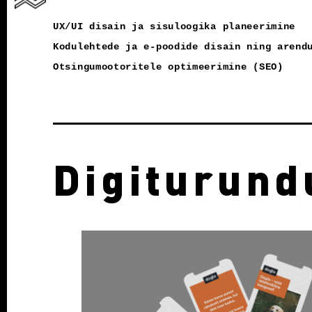
UX/UI disain ja sisuloogika planeerimine
Kodulehtede ja e-poodide disain ning arend
Otsingumootoritele optimeerimine (SEO)
Digiturund