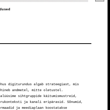
dused
õhus digiturundus algab strateegiast, mis
õhineb andmetel, mitte oletustel.
nalüüsime sihtgruppide käitumismustreid,
urukonteksti ja kanali eripärasid. Sõnumid,
ormaadid ja meediaplaan koostatakse