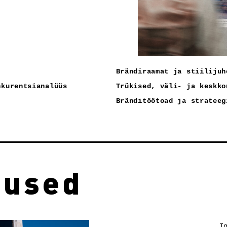
Brändiraamat ja stiilijuh
nkurentsianalüüs
Trükised, väli- ja keskko
Bränditöötoad ja strateeg
dused
I