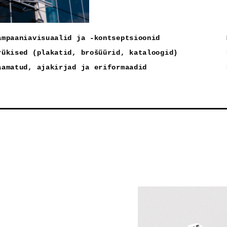
ampaaniavisuaalid ja -kontseptsioonid
rükised (plakatid, brošüürid, kataloogid)
aamatud, ajakirjad ja eriformaadid