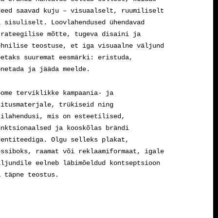
deed saavad kuju – visuaalselt, ruumiliselt
a sisuliselt. Loovlahendused ühendavad
trateegilise mõtte, tugeva disaini ja
ehnilise teostuse, et iga visuaalne väljund
oetaks suuremat eesmärki: eristuda,
õnetada ja jääda meelde.
oome terviklikke kampaania- ja
situsmaterjale, trükiseid ning
rilahendusi, mis on esteetilised,
unktsionaalsed ja kooskõlas brändi
dentiteediga. Olgu selleks plakat,
essiboks, raamat või reklaamiformaat, igale
äljundile eelneb läbimõeldud kontseptsioon
a täpne teostus.