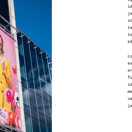
i
j
s
t
t
k
L
e
e
f
i
m
v
j