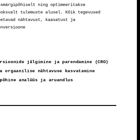
esmärgipõhiselt ning optimeeritakse
ooksvalt tulemuste alusel. Kõik tegevused
oetavad nähtavust, kaasatust ja
onversioone
rsioonide jälgimine ja parendamine (CRO)
a orgaanilise nähtavuse kasvatamine
põhine analüüs ja aruandlus