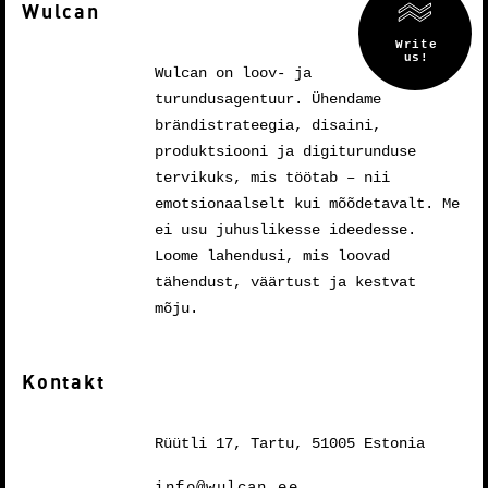
Wulcan
Wulcan on loov- ja
turundusagentuur. Ühendame
brändistrateegia, disaini,
produktsiooni ja digiturunduse
tervikuks, mis töötab – nii
emotsionaalselt kui mõõdetavalt. Me
ei usu juhuslikesse ideedesse.
Loome lahendusi, mis loovad
tähendust, väärtust ja kestvat
mõju.
Kontakt
Rüütli 17, Tartu, 51005 Estonia
info@wulcan.ee