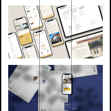
LEMEKS GRUPP / PALMAKO AS
Veebilehed
Digiturundus
Strateegia
ESTIKO PLASTAR
Produktsioon
Veebilehed
Digiturundus
Strateegia