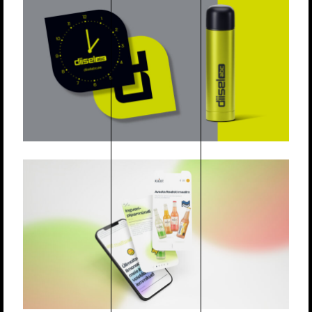
DIISEL ABC
Veebilehed
Strateegia
REALIST
Veebilehed