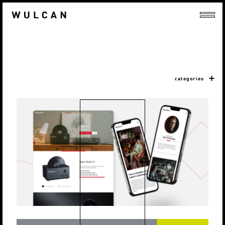
categories
DEGRITTER
Veebilehed
Digiturundus
Strateegia