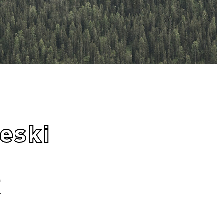
eski
n
a
a