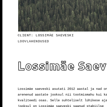
CLIENT: LOSSIMÄE SAEVESKI
LOOVLAHENDUSED
Lossimäe Saev
Lossimäe saeveski asutati 2012 aastal ja nad o
arenenud aastate jooksul nii tootmismahu kui k
kvaliteedi osas. Selle suhteliselt lühikese aj
jooksul on Lossimäe saeveski saanud stabiilse